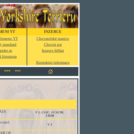
MENI YT
INZERCE
 plemene YT
Chovatelské stanice
ý standard
Chovní psi
ptáte se
Inzerce štěňat
 literatura
Kontaktní informace
*** *** *** *** *** *** *** *** *** *** ***
AJA
V 1, CAJC, J-CACIB,
J-BOB
vatel:
V 3
TAR OF