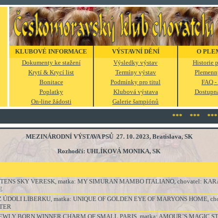
KLUBOVÉ INFORMACE
VÝSTAVNÍ DĚNÍ
O PLE
Dokumenty ke stažení
Výsledky výstav
Historie
Krytí & Krycí list
Termíny výstav
Plemenn
Bonitace
Podmínky pro titul
FAQ - 
Poplatky
Klubová výstava
Dostupná
On-line žádosti
Galerie šampiónů
*** *** *** 
MEZINÁRODNÍ VÝSTAVA PSŮ 27. 10. 2023, Bratislava, SK
Rozhodčí:
UHLÍKOVÁ MONIKA, SK
ITTENS SKY VERESK, matka: MY SIMURAN MAMBO ITALIANO, chovatel: KAR
E
N Z ÚDOLI LIBERKU, matka: UNIQUE OF GOLDEN EYE OF MARYONS HOME, cho
ETER
 NEWLY BORN WINNER CHARM OF SMALL PARIS, matka: AMOUR´S MAGIC S