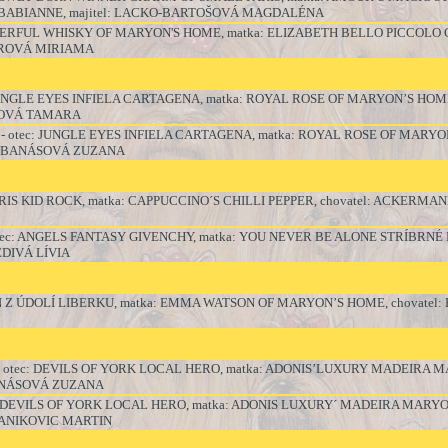
 BABIANNE, majitel: LACKO-BARTOŠOVÁ MAGDALÉNA
DERFUL WHISKY OF MARYON'S HOME, matka: ELIZABETH BELLO PICCOLO 
HAROVÁ MIRIAMA
JUNGLE EYES INFIELA CARTAGENA, matka: ROYAL ROSE OF MARYON’S HOME,
KOVÁ TAMARA
- otec:
JUNGLE EYES INFIELA CARTAGENA
, matka:
ROYAL ROSE OF MARYON
l: BANÁSOVÁ ZUZANA
ARIS KID ROCK, matka: CAPPUCCINO´S CHILLI PEPPER, chovatel: ACKERMA
tec: ANGELS FANTASY GIVENCHY, matka: YOU NEVER BE ALONE STRÍBRNÉ 
EDIVÁ LÍVIA
 Z ÚDOLÍ LIBERKU
, matka:
EMMA WATSON OF MARYON’S HOME, chovatel
- otec: DEVILS OF YORK LOCAL HERO, matka: ADONIS’LUXURY MADEIRA M
BANÁSOVÁ ZUZANA
c: DEVILS OF YORK LOCAL HERO, matka: ADONIS LUXURY´ MADEIRA MARYO
BRANIKOVIC MARTIN