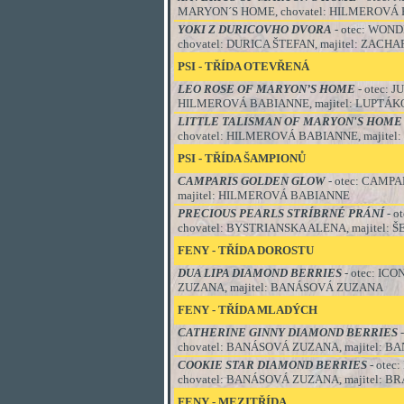
MARYON´S HOME, chovatel: HILMEROVÁ
YOKI Z DURICOVHO DVORA
- otec: WON
chovatel: DURICA ŠTEFAN, majitel: ZAC
PSI
-
TŘÍDA OTEVŘENÁ
LEO ROSE OF MARYON’S HOME
- otec: 
HILMEROVÁ BABIANNE, majitel: LUPTÁ
LITTLE TALISMAN OF MARYON'S HOME
chovatel: HILMEROVÁ BABIANNE, majite
PSI
-
TŘÍDA ŠAMPIONŮ
CAMPARIS GOLDEN GLOW
- otec: CAMP
majitel: HILMEROVÁ BABIANNE
PRECIOUS PEARLS STRÍBRNÉ PRÁNÍ
- o
chovatel: BYSTRIANSKA ALENA, majitel: Š
FENY - TŘÍDA DOROSTU
DUA LIPA DIAMOND BERRIES
- otec:
ICON
ZUZANA, majitel: BANÁSOVÁ ZUZANA
FENY - TŘÍDA MLADÝCH
CATHERINE GINNY DIAMOND BERRIES
chovatel: BANÁSOVÁ ZUZANA, majitel: 
COOKIE STAR DIAMOND BERRIES
- ote
chovatel: BANÁSOVÁ ZUZANA, majitel: 
FENY - MEZITŘÍDA