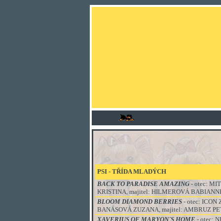
PSI - TŘÍDA
MLADÝCH
BACK TO PARADISE AMAZING
- otec: M
KRISTINA, majitel: HILMEROVÁ BABIANN
BLOOM DIAMOND BERRIES
- otec: ICO
BANÁSOVÁ ZUZANA, majitel: AMBRUZ P
XAVERIUS OF MARYON´S HOME
- otec: