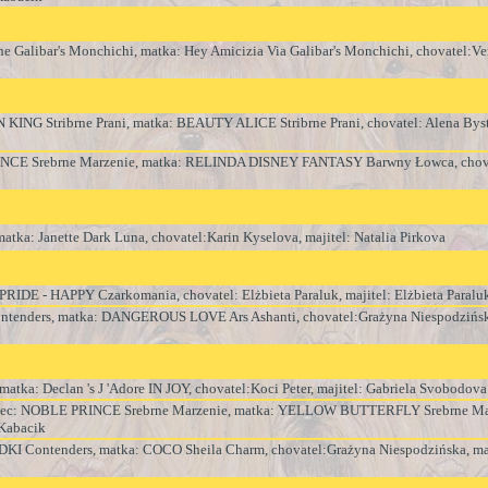
che Galibar's Monchichi
, matka:
Hey Amicizia Via Galibar's Monchichi
, chovatel:
Ve
 KING Stribrne Prani
, matka:
BEAUTY ALICE Stribrne Prani
, chovatel:
Alena Byst
CE Srebrne Marzenie
, matka:
RELINDA DISNEY FANTASY Barwny Łowca
, cho
 matka:
Janette Dark Luna
, chovatel:
Karin Kyselova, majitel: Natalia Pirkova
RIDE - HAPPY Czarkomania
, chovatel:
Elżbieta Paraluk, majitel: Elżbieta Paralu
ntenders
, matka:
DANGEROUS LOVE Ars Ashanti
, chovatel:
Grażyna Niespodzińsk
 matka:
Declan 's J 'Adore IN JOY
, chovatel:
Koci Peter, majitel: Gabriela Svobodova
tec:
NOBLE PRINCE Srebrne Marzenie
, matka:
YELLOW BUTTERFLY Srebrne Ma
 Kabacik
KI Contenders
, matka:
COCO Sheila Charm
, chovatel:
Grażyna Niespodzińska, maj