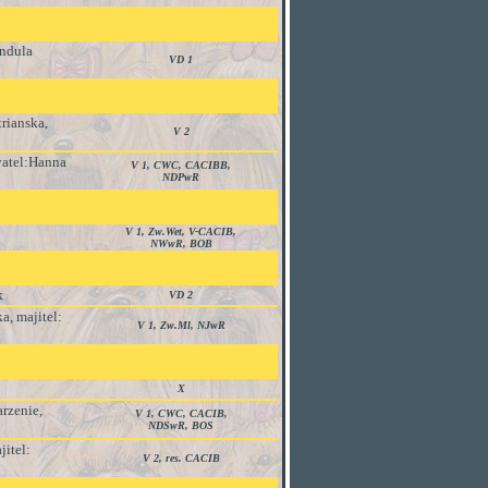
ndula
VD 1
rianska,
V 2
vatel:
Hanna
V 1, CWC, CACIBB,
NDPwR
V 1, Zw.Wet, V-CACIB,
NWwR, BOB
k
VD 2
a, majitel:
V 1, Zw.Ml, NJwR
X
rzenie
,
V 1, CWC, CACIB,
NDSwR, BOS
itel:
V 2, res. CACIB