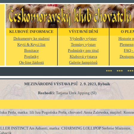
KLUBOVÉ INFORMACE
VÝSTAVNÍ DĚNÍ
O PLE
Dokumenty ke stažení
Výsledky výstav
Historie
Krytí & Krycí list
Termíny výstav
Plemenn
Bonitace
Podmínky pro titul
FAQ - 
Poplatky
Klubová výstava
Dostupná
On-line žádosti
Galerie šampiónů
*** *** *** 
MEZINÁRODNÍ VÝSTAVA PSŮ 2. 9. 2023, Rybnik
Rozhodčí:
Tatjana Urek Jipping (SI)
ska Perła
, matka:
lili luu Pogońska Perła
, chovatel:
Anna Zalewska, majitel: Konr
ILLER INSTINCT Ars Ashanti
, matka:
CHARMING LOLLIPOP Srebrne Marzenie
,
 Kabacik