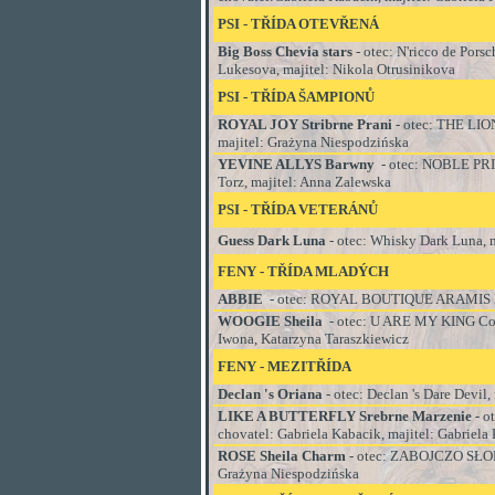
PSI
-
TŘÍDA OTEVŘENÁ
Big Boss Chevia stars
- otec:
N'ricco de Pors
Lukesova, majitel: Nikola Otrusinikova
PSI
-
TŘÍDA ŠAMPIONŮ
ROYAL JOY Stribrne Prani
- otec:
THE LION
majitel: Grażyna Niespodzińska
YEVINE ALLYS Barwny
- otec:
NOBLE PRIN
Torz, majitel: Anna Zalewska
PSI
-
TŘÍDA VETERÁNŮ
Guess Dark Luna
- otec:
Whisky Dark Luna
,
FENY - TŘÍDA MLADÝCH
ABBIE
- otec:
ROYAL BOUTIQUE ARAMIS P
WOOGIE Sheila
- otec:
U ARE MY KING Co
Iwona, Katarzyna Taraszkiewicz
FENY - MEZITŘÍDA
Declan 's Oriana
- otec:
Declan 's Dare Devil
,
LIKE A BUTTERFLY Srebrne Marzenie
- o
chovatel:
Gabriela Kabacik, majitel: Gabriela
ROSE Sheila Charm
- otec:
ZABOJCZO SŁOD
Grażyna Niespodzińska