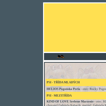
PSI - TŘÍDA
MLADÝCH
HELIOS Pogońska Perła
- otec:
Rocky Pogoń
PSI
- MEZI
TŘÍDA
KIND OF LOVE Srebrne Marzenie
- otec:
K
chovatel:
Gabriela Kabacik, majitel: Gabriela