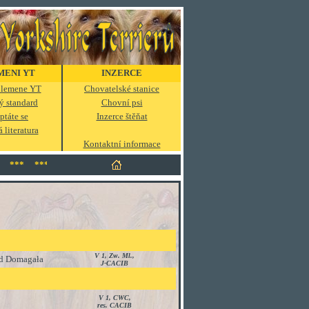
MENI YT
INZERCE
 plemene YT
Chovatelské stanice
ý standard
Chovní psi
ptáte se
Inzerce štěňat
 literatura
Kontaktní informace
*** *** *** *** *** *** *** *** *** *** ***
V 1, Zw. Ml.,
ad Domagała
J-CACIB
V 1, CWC,
res. CACIB